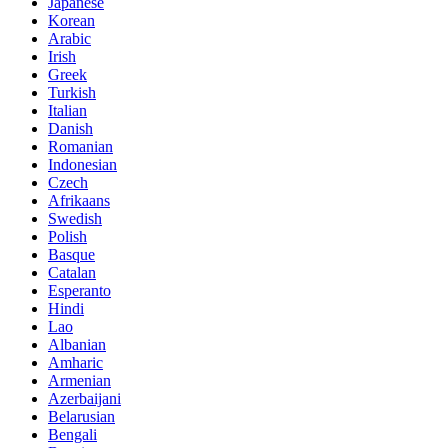
Japanese
Korean
Arabic
Irish
Greek
Turkish
Italian
Danish
Romanian
Indonesian
Czech
Afrikaans
Swedish
Polish
Basque
Catalan
Esperanto
Hindi
Lao
Albanian
Amharic
Armenian
Azerbaijani
Belarusian
Bengali