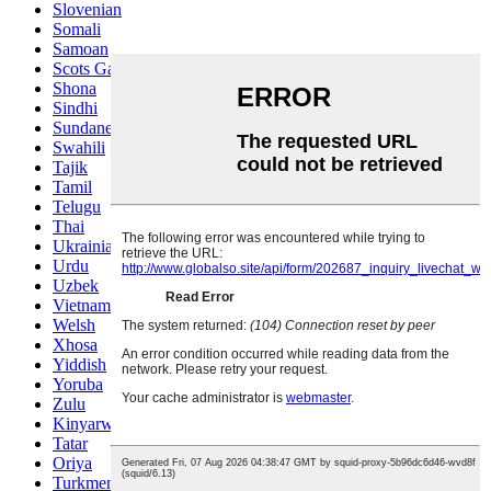
Slovenian
Somali
Samoan
Scots Gaelic
Shona
Sindhi
Sundanese
Swahili
Tajik
Tamil
Telugu
Thai
Ukrainian
Urdu
Uzbek
Vietnamese
Welsh
Xhosa
Yiddish
Yoruba
Zulu
Kinyarwanda
Tatar
Oriya
Turkmen