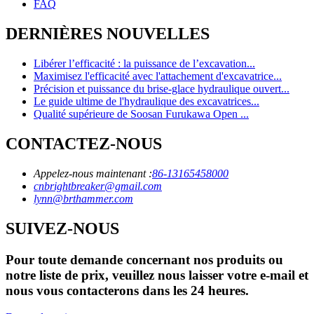
FAQ
DERNIÈRES NOUVELLES
Libérer l’efficacité : la puissance de l’excavation...
Maximisez l'efficacité avec l'attachement d'excavatrice...
Précision et puissance du brise-glace hydraulique ouvert...
Le guide ultime de l'hydraulique des excavatrices...
Qualité supérieure de Soosan Furukawa Open ...
CONTACTEZ-NOUS
Appelez-nous maintenant :
86-13165458000
cnbrightbreaker@gmail.com
lynn@brthammer.com
SUIVEZ-NOUS
Pour toute demande concernant nos produits ou
notre liste de prix, veuillez nous laisser votre e-mail et
nous vous contacterons dans les 24 heures.