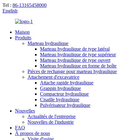
Tel :
86-13165458000
English
Maison
Produits
Marteau hydraulique
Marteau hydraulique de type latéral
Marteau hydraulique de type supérieur
Marteau hydraulique de type ouvert
Marteau hydraulique en forme de boîte
Pièces de rechange pour marteau hydraulique
Attachement d'excavatrice
Attache rapide hydraulique
Grappin hydraulique
Compacteur hydraulique
Cisaille hydraulique
Pulvérisateur hydraulique
Nouvelles
Actualités de l'entreprise
Nouvelles de l'industrie
FAQ
À propos de nous
Visite d'usine