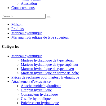
Attestation
Contactez-nous
Maison
Produits
Marteau hydraulique
Marteau hydraulique de type supérieur
Catégories
Marteau hydraulique
Marteau hydraulique de type latéral
Marteau hydraulique de type supérieur
Marteau hydraulique de type ouvert
Marteau hydraulique en forme de boîte
Pièces de rechange pour marteau hydraulique
Attachement d'excavatrice
Attache rapide hydraulique
Grappin hydraulique
Compacteur hydraulique
Cisaille hydraulique
Pulvérisateur hydraulique